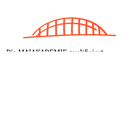
Die MAIAKADEMIE qualifiziert
hochwertig
Wir bemühen uns sehr, die Inhalte, Formate und
Methoden an die jeweiligen Zielgruppen
anzupassen. Mal sind unsere Angebote offen für
alle, mal sehr exklusiv. Ob als MAIAKADEMIE oder
als Inhouse- Angebot – jeder und jede von uns teilt
alles aus dem hochwertigen Schatz unserer
Erfahrungen.