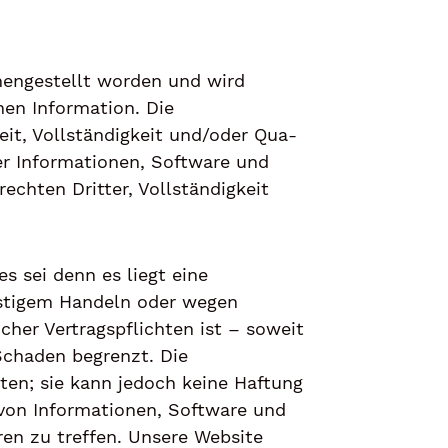
engestellt worden und wird
 In­for­ma­tion. Die
it, Vollständigkeit und/oder Qua­
der Informationen, Software und
rech­ten Dritter, Vollständigkeit
s sei denn es liegt eine
stigem Han­deln oder wegen
her Vertragspflichten ist – so­weit
 Schaden begrenzt. Die
ten; sie kann jedoch keine Haftung
on In­for­ma­tio­nen, Software und
iren zu treffen. Unsere Website