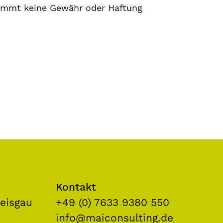
immt keine Gewähr oder Haf­tung
Kontakt
eisgau
+49 (0) 7633 9380 550
info@maiconsulting.de