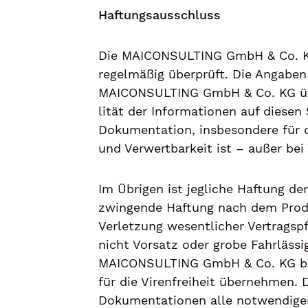
Haftungsausschluss
Die MAICONSULTING GmbH & Co. KG 
regelmäßig überprüft. Die Angaben 
MAICONSULTING GmbH & Co. KG übern
li­tät der Informationen auf diese
Dokumentation, ins­be­son­de­re für 
und Verwertbarkeit ist – außer bei 
Im Übrigen ist jegliche Haftung de
zwingende Haftung nach dem Produ
Verletzung wesentlicher Vertragspf
nicht Vorsatz oder grobe Fahrlässig
MAICONSULTING GmbH & Co. KG bemüh
für die Virenfreiheit über­neh­men.
Dokumentationen alle not­wen­di­gen