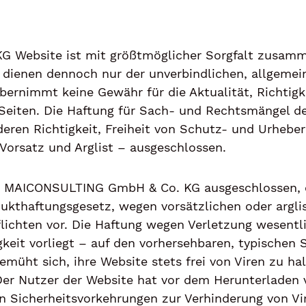
Website ist mit größtmöglicher Sorg­falt zusamm
dienen dennoch nur der unverbindlichen, allgemeinen
immt keine Ge­währ für die Aktualität, Richtigke
n Seiten. Die Haftung für Sach- und Rechts­mängel 
deren Richtigkeit, Freiheit von Schutz- und Ur­he­ber­
Vor­satz und Arglist – ausgeschlossen.
r MAICONSULTING GmbH & Co. KG aus­ge­schlos­sen, e
kthaftungsgesetz, wegen vorsätzlichen oder argli
lichten vor. Die Haftung wegen Verletzung wesentlic
keit vorliegt – auf den vor­her­seh­ba­ren, typischen
t sich, ihre Website stets frei von Viren zu hal­
 Der Nutzer der Website hat vor dem Herunterladen v
 Si­cher­heits­vor­keh­rungen zur Verhinderung von V